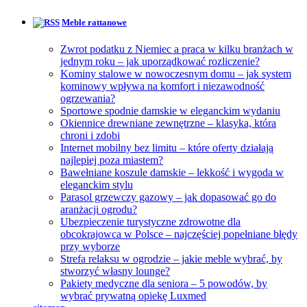
Meble rattanowe
Zwrot podatku z Niemiec a praca w kilku branżach w
jednym roku – jak uporządkować rozliczenie?
Kominy stalowe w nowoczesnym domu – jak system
kominowy wpływa na komfort i niezawodność
ogrzewania?
Sportowe spodnie damskie w eleganckim wydaniu
Okiennice drewniane zewnętrzne – klasyka, która
chroni i zdobi
Internet mobilny bez limitu – które oferty działają
najlepiej poza miastem?
Bawełniane koszule damskie – lekkość i wygoda w
eleganckim stylu
Parasol grzewczy gazowy – jak dopasować go do
aranżacji ogrodu?
Ubezpieczenie turystyczne zdrowotne dla
obcokrajowca w Polsce – najczęściej popełniane błędy
przy wyborze
Strefa relaksu w ogrodzie – jakie meble wybrać, by
stworzyć własny lounge?
Pakiety medyczne dla seniora – 5 powodów, by
wybrać prywatną opiekę Luxmed