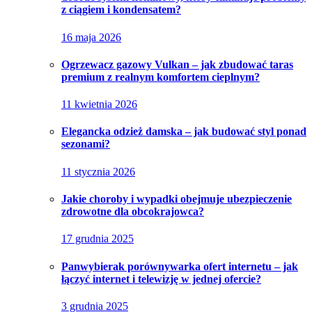
z ciągiem i kondensatem?
16 maja 2026
Ogrzewacz gazowy Vulkan – jak zbudować taras
premium z realnym komfortem cieplnym?
11 kwietnia 2026
Elegancka odzież damska – jak budować styl ponad
sezonami?
11 stycznia 2026
Jakie choroby i wypadki obejmuje ubezpieczenie
zdrowotne dla obcokrajowca?
17 grudnia 2025
Panwybierak porównywarka ofert internetu – jak
łączyć internet i telewizję w jednej ofercie?
3 grudnia 2025