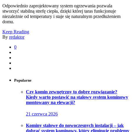
Odpowiednio zaprojektowany system ogrzewania pozwala
stworzyć stabilną strefę ciepła, dzięki której taras funkcjonuje
niezależnie od temperatury i staje się naturalnym przedłużeniem
domu.
Keep Reading
By
redaktor
0
Popularne
Czy komin zewnętrzny to dobre rozwiązanie?
Kiedy warto postawić na stalowy system kominowy
montowany na elewacji?
21 czerwca 2026
Kominy stalowe do nowoczesnych instalacji – jak
dobrać system kominowy, który eliminuje problemy