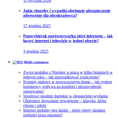
11 stycznia 2026
Jakie choroby i wypadki obejmuje ubezpieczenie
zdrowotne dla obcokrajowca?
17 grudnia 2025
Panwybierak porównywarka ofert internetu – jak
łączyć internet i telewizję w jednej ofercie?
3 grudnia 2025
Meble rattanowe
Zwrot podatku z Niemiec a praca w kilku branżach w
jednym roku – jak uporządkować rozliczenie?
Kominy stalowe w nowoczesnym domu – jak system
kominowy wpływa na komfort i niezawodność
ogrzewania?
Sportowe spodnie damskie w eleganckim wydaniu
Okiennice drewniane zewnętrzne – klasyka, która
chroni i zdobi
Internet mobilny bez limitu – które oferty działają
najlepiej poza miastem?