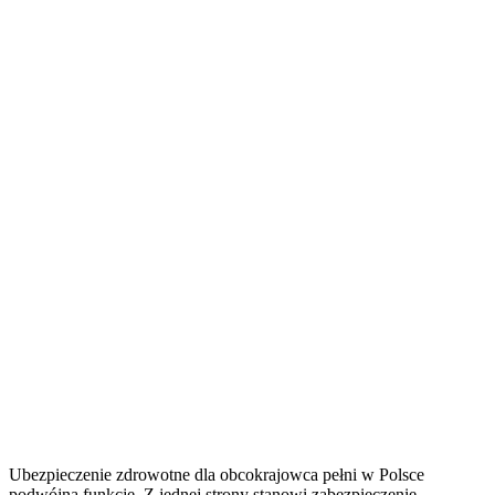
Ubezpieczenie zdrowotne dla obcokrajowca pełni w Polsce
podwójną funkcję. Z jednej strony stanowi zabezpieczenie