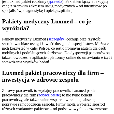
jest luxmed pakiet rodzinny (
sprawdź
). Pakiet ten łączy atrakcyjną
cenę z szerokim zakresem usług medycznych – od internistów po
specjalistów, diagnostykę i opiekę szpitalną.
Pakiety medyczny Luxmed – co je
wyróżnia?
Pakiety medyczny Luxmed (
szczegóły
) cechuje przejrzystość,
szeroki wachlarz usług i łatwość dostępu do specjalistów. Można z
nich korzystać w całej Polsce, co jest ogromnym atutem dla osób
mobilnych i podróżujących służbowo. Do dyspozycji pacjentów są
także nowoczesne aplikacje i platformy online do umawiania wizyt i
sprawdzania wyników badań.
Luxmed pakiet pracowniczy dla firm –
inwestycja w zdrowie zespołu
Zdrowy pracownik to wydajny pracownik. Luxmed pakiet
pracowniczy dla firm (
zobacz ofertę
) to nie tylko benefit
pracowniczy, ale także realne wsparcie w redukcji absencji i
poprawie samopoczucia zespołu. Firmy mogą wybierać spośród
różnych wariantów pakietów – od podstawowych po rozszerzone.