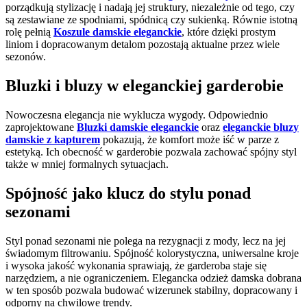
porządkują stylizację i nadają jej struktury, niezależnie od tego, czy
są zestawiane ze spodniami, spódnicą czy sukienką. Równie istotną
rolę pełnią
Koszule damskie eleganckie
, które dzięki prostym
liniom i dopracowanym detalom pozostają aktualne przez wiele
sezonów.
Bluzki i bluzy w eleganckiej garderobie
Nowoczesna elegancja nie wyklucza wygody. Odpowiednio
zaprojektowane
Bluzki damskie eleganckie
oraz
eleganckie bluzy
damskie z kapturem
pokazują, że komfort może iść w parze z
estetyką. Ich obecność w garderobie pozwala zachować spójny styl
także w mniej formalnych sytuacjach.
Spójność jako klucz do stylu ponad
sezonami
Styl ponad sezonami nie polega na rezygnacji z mody, lecz na jej
świadomym filtrowaniu. Spójność kolorystyczna, uniwersalne kroje
i wysoka jakość wykonania sprawiają, że garderoba staje się
narzędziem, a nie ograniczeniem. Elegancka odzież damska dobrana
w ten sposób pozwala budować wizerunek stabilny, dopracowany i
odporny na chwilowe trendy.