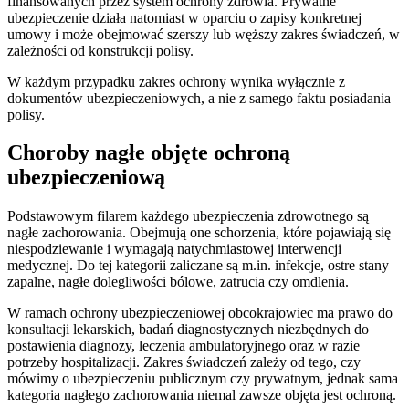
finansowanych przez system ochrony zdrowia. Prywatne
ubezpieczenie działa natomiast w oparciu o zapisy konkretnej
umowy i może obejmować szerszy lub węższy zakres świadczeń, w
zależności od konstrukcji polisy.
W każdym przypadku zakres ochrony wynika wyłącznie z
dokumentów ubezpieczeniowych, a nie z samego faktu posiadania
polisy.
Choroby nagłe objęte ochroną
ubezpieczeniową
Podstawowym filarem każdego ubezpieczenia zdrowotnego są
nagłe zachorowania. Obejmują one schorzenia, które pojawiają się
niespodziewanie i wymagają natychmiastowej interwencji
medycznej. Do tej kategorii zaliczane są m.in. infekcje, ostre stany
zapalne, nagłe dolegliwości bólowe, zatrucia czy omdlenia.
W ramach ochrony ubezpieczeniowej obcokrajowiec ma prawo do
konsultacji lekarskich, badań diagnostycznych niezbędnych do
postawienia diagnozy, leczenia ambulatoryjnego oraz w razie
potrzeby hospitalizacji. Zakres świadczeń zależy od tego, czy
mówimy o ubezpieczeniu publicznym czy prywatnym, jednak sama
kategoria nagłego zachorowania niemal zawsze objęta jest ochroną.