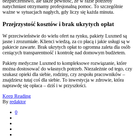
bezpieczeństwo, ale także pewność, że w razie potrzeby
natychmiast otrzymamy profesjonalną pomoc. To szczególnie
ważne w sytuacjach nagłych, gdy liczy się każda minuta.
Przejrzystość kosztów i brak ukrytych opłat
W przeciwieństwie do wielu ofert na rynku, pakiety Luxmed są
jasne i zrozumiałe. Klienci wiedzą, za co płacą i jakie usługi są w
pakiecie zawarte. Brak ukrytych opłat to ogromna zaleta dla osób
ceniących transparentność i kontrolę nad domowym budżetem.
Pakiety medyczne Luxmed to kompleksowe rozwiązanie, które
można dostosować do własnych potrzeb. Niezależnie od tego, czy
szukasz opieki dla siebie, rodziny, czy zespołu pracowników –
znajdziesz tutaj coś dla siebie. To inwestycja w zdrowie, która
naprawdę się opłaca – dziś i w przyszłości.
Keep Reading
By
redaktor
0