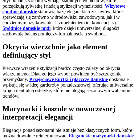
Styl ponad sezonami wymaga stabilnych elementów, które
porządkują sylwetkę i nadają stylizacji wyrazistości.
Wizytowe
spodnie damskie
stanowią bazę eleganckich zestawów, które
sprawdzają się zarówno w środowisku zawodowym, jak i w
codziennym użytkowaniu. Uzupełnieniem tej koncepcji są
Spódnice damskie midi
, które dzięki uniwersalnej długości
zachowują balans pomiędzy formalnością a swobodą.
Okrycia wierzchnie jako element
definiujący styl
Pierwsze wrażenie stylizacji bardzo często zależy od okrycia
wierzchniego. Dlatego jego wybór powinien być szczególnie
przemyślany.
Przejściowe kurtki i płaczcze damskie
doskonale
wpisują się w ideę garderoby ponadczasowej, oferując uniwersalne
kroje i neutralną estetykę, które nie ulegają sezonowym wahaniom
trendów.
Marynarki i koszule w nowoczesnej
interpretacji elegancji
Elegancja ponad sezonami nie istnieje bez klasycznych form, które
można dowolnie reinterpretować.
Eleganckie marynarki damskie