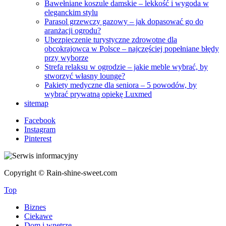
Bawełniane koszule damskie – lekkość i wygoda w
eleganckim stylu
Parasol grzewczy gazowy – jak dopasować go do
aranżacji ogrodu?
Ubezpieczenie turystyczne zdrowotne dla
obcokrajowca w Polsce – najczęściej popełniane błędy
przy wyborze
Strefa relaksu w ogrodzie – jakie meble wybrać, by
stworzyć własny lounge?
Pakiety medyczne dla seniora – 5 powodów, by
wybrać prywatną opiekę Luxmed
sitemap
Facebook
Instagram
Pinterest
Copyright © Rain-shine-sweet.com
Top
Biznes
Ciekawe
Dom i wnętrze