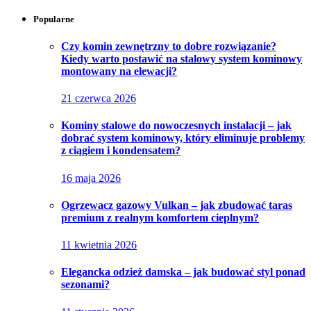
Popularne
Czy komin zewnętrzny to dobre rozwiązanie?
Kiedy warto postawić na stalowy system kominowy
montowany na elewacji?
21 czerwca 2026
Kominy stalowe do nowoczesnych instalacji – jak
dobrać system kominowy, który eliminuje problemy
z ciągiem i kondensatem?
16 maja 2026
Ogrzewacz gazowy Vulkan – jak zbudować taras
premium z realnym komfortem cieplnym?
11 kwietnia 2026
Elegancka odzież damska – jak budować styl ponad
sezonami?