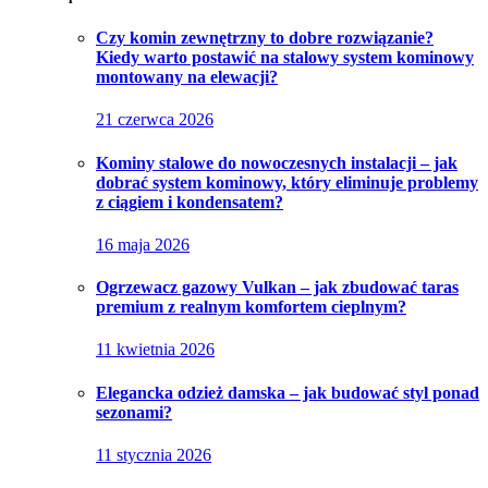
Czy komin zewnętrzny to dobre rozwiązanie?
Kiedy warto postawić na stalowy system kominowy
montowany na elewacji?
21 czerwca 2026
Kominy stalowe do nowoczesnych instalacji – jak
dobrać system kominowy, który eliminuje problemy
z ciągiem i kondensatem?
16 maja 2026
Ogrzewacz gazowy Vulkan – jak zbudować taras
premium z realnym komfortem cieplnym?
11 kwietnia 2026
Elegancka odzież damska – jak budować styl ponad
sezonami?
11 stycznia 2026