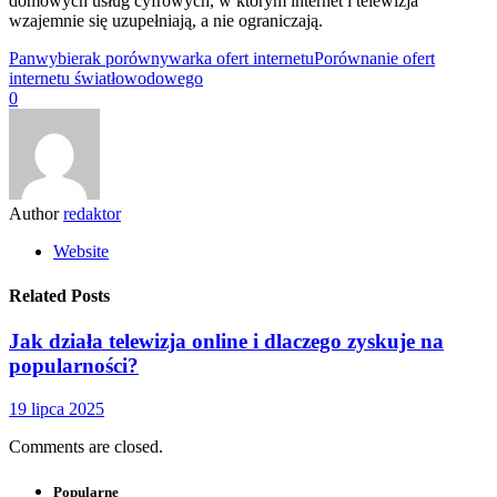
domowych usług cyfrowych, w którym internet i telewizja
wzajemnie się uzupełniają, a nie ograniczają.
Panwybierak porównywarka ofert internetu
Porównanie ofert
internetu światłowodowego
0
Author
redaktor
Website
Related Posts
Jak działa telewizja online i dlaczego zyskuje na
popularności?
19 lipca 2025
Comments are closed.
Popularne