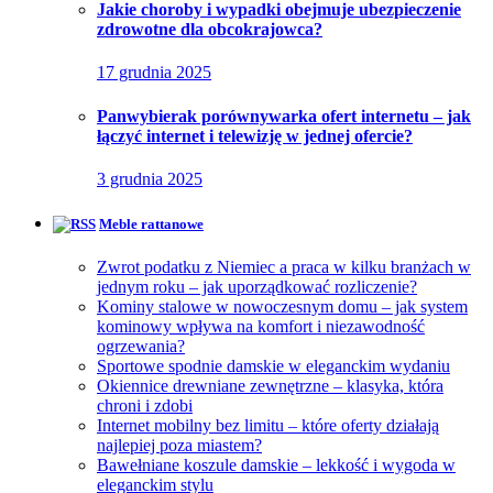
Jakie choroby i wypadki obejmuje ubezpieczenie
zdrowotne dla obcokrajowca?
17 grudnia 2025
Panwybierak porównywarka ofert internetu – jak
łączyć internet i telewizję w jednej ofercie?
3 grudnia 2025
Meble rattanowe
Zwrot podatku z Niemiec a praca w kilku branżach w
jednym roku – jak uporządkować rozliczenie?
Kominy stalowe w nowoczesnym domu – jak system
kominowy wpływa na komfort i niezawodność
ogrzewania?
Sportowe spodnie damskie w eleganckim wydaniu
Okiennice drewniane zewnętrzne – klasyka, która
chroni i zdobi
Internet mobilny bez limitu – które oferty działają
najlepiej poza miastem?
Bawełniane koszule damskie – lekkość i wygoda w
eleganckim stylu