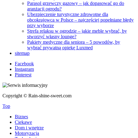
Parasol grzewczy gazowy – jak dopasować go do
aranżacji ogrodu?
Ubezpieczenie turystyczne zdrowotne dla
obcokrajowca w Polsce – najczęściej popełniane błędy
przy wyborze
Strefa relaksu w ogrodzie – jakie meble wybrać, by
stworzyć własny lounge?
Pakiety medyczne dla seniora – 5 powodów, by
wybrać prywatną opiekę Luxmed
sitemap
Facebook
Instagram
Pinterest
Copyright © Rain-shine-sweet.com
Top
Biznes
Ciekawe
Dom i wnętrze
Motoryzacja