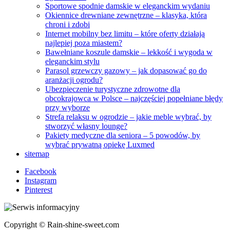
Sportowe spodnie damskie w eleganckim wydaniu
Okiennice drewniane zewnętrzne – klasyka, która
chroni i zdobi
Internet mobilny bez limitu – które oferty działają
najlepiej poza miastem?
Bawełniane koszule damskie – lekkość i wygoda w
eleganckim stylu
Parasol grzewczy gazowy – jak dopasować go do
aranżacji ogrodu?
Ubezpieczenie turystyczne zdrowotne dla
obcokrajowca w Polsce – najczęściej popełniane błędy
przy wyborze
Strefa relaksu w ogrodzie – jakie meble wybrać, by
stworzyć własny lounge?
Pakiety medyczne dla seniora – 5 powodów, by
wybrać prywatną opiekę Luxmed
sitemap
Facebook
Instagram
Pinterest
Copyright © Rain-shine-sweet.com