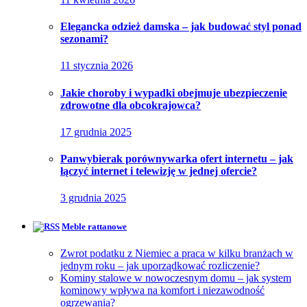
Elegancka odzież damska – jak budować styl ponad
sezonami?
11 stycznia 2026
Jakie choroby i wypadki obejmuje ubezpieczenie
zdrowotne dla obcokrajowca?
17 grudnia 2025
Panwybierak porównywarka ofert internetu – jak
łączyć internet i telewizję w jednej ofercie?
3 grudnia 2025
Meble rattanowe
Zwrot podatku z Niemiec a praca w kilku branżach w
jednym roku – jak uporządkować rozliczenie?
Kominy stalowe w nowoczesnym domu – jak system
kominowy wpływa na komfort i niezawodność
ogrzewania?