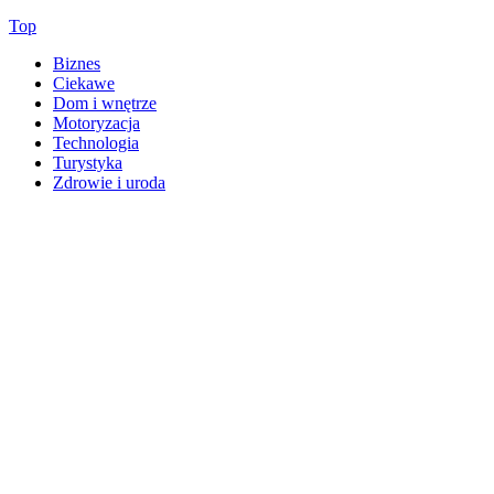
Top
Biznes
Ciekawe
Dom i wnętrze
Motoryzacja
Technologia
Turystyka
Zdrowie i uroda