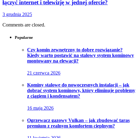
łączyć internet i telewizję w jednej ofercie?
3 grudnia 2025
Comments are closed.
Popularne
Czy komin zewnętrzny to dobre rozwiązanie?
Kiedy warto postawić na stalowy system kominowy
montowany na elewacji?
21 czerwca 2026
Kominy stalowe do nowoczesnych instalacji – jak
dobrać system kominowy, który eliminuje problemy
z ciągiem i kondensatem?
16 maja 2026
Ogrzewacz gazowy Vulkan – jak zbudować taras
premium z realnym komfortem cieplnym?
11 kwietnia 2026