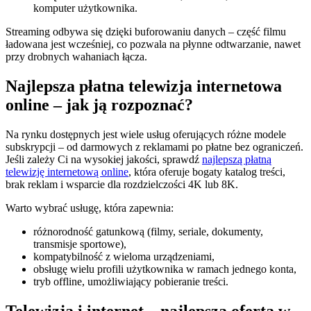
komputer użytkownika.
Streaming odbywa się dzięki buforowaniu danych – część filmu
ładowana jest wcześniej, co pozwala na płynne odtwarzanie, nawet
przy drobnych wahaniach łącza.
Najlepsza płatna telewizja internetowa
online – jak ją rozpoznać?
Na rynku dostępnych jest wiele usług oferujących różne modele
subskrypcji – od darmowych z reklamami po płatne bez ograniczeń.
Jeśli zależy Ci na wysokiej jakości, sprawdź
najlepszą płatną
telewizję internetową online
, która oferuje bogaty katalog treści,
brak reklam i wsparcie dla rozdzielczości 4K lub 8K.
Warto wybrać usługę, która zapewnia:
różnorodność gatunkową (filmy, seriale, dokumenty,
transmisje sportowe),
kompatybilność z wieloma urządzeniami,
obsługę wielu profili użytkownika w ramach jednego konta,
tryb offline, umożliwiający pobieranie treści.
Telewizja i internet – najlepsza oferta w