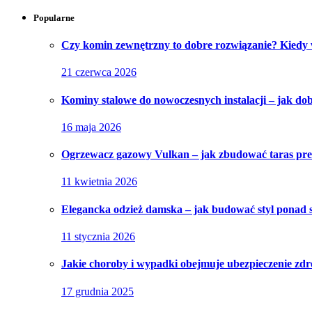
Popularne
Czy komin zewnętrzny to dobre rozwiązanie? Kiedy
21 czerwca 2026
Kominy stalowe do nowoczesnych instalacji – jak do
16 maja 2026
Ogrzewacz gazowy Vulkan – jak zbudować taras pr
11 kwietnia 2026
Elegancka odzież damska – jak budować styl ponad 
11 stycznia 2026
Jakie choroby i wypadki obejmuje ubezpieczenie zd
17 grudnia 2025