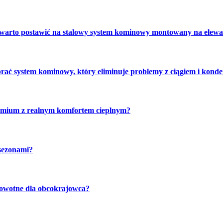
 warto postawić na stalowy system kominowy montowany na elewa
brać system kominowy, który eliminuje problemy z ciągiem i kond
emium z realnym komfortem cieplnym?
sezonami?
rowotne dla obcokrajowca?