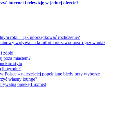
ć internet i telewizję w jednej ofercie?
dnym roku – jak uporządkować rozliczenie?
minowy wpływa na komfort i niezawodność ogrzewania?
 i zdobi
iej poza miastem?
anckim stylu
cji ogrodu?
w Polsce – najczęściej popełniane błędy przy wyborze
orzyć własny lounge?
 prywatną opiekę Luxmed