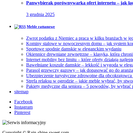
Panwybierak porównywarka ofert internetu – jak łączy
3 grudnia 2025
Meble rattanowe
Zwrot podatku z Niemiec a praca w kilku branżach w je
Kominy stalowe w nowoczesnym domu – jak system ko
Sportowe spodnie damskie w eleganckim wydaniu
Okiennice drewniane zewnętrzne – klasyka, która chroni
Internet mobilny bez limitu – które oferty działają najlep
Bawełniane koszule damskie – lekkość i wygoda w eleg
Parasol grzewczy gazowy – jak dopasować go do aranża
Ubezpieczenie turystyczne zdrowotne dla obcokrajowca 
Strefa relaksu w ogrodzie – jakie meble wybrać, by stw
Pakiety medyczne dla seniora – 5 powodów, by wybrać
sitemap
Facebook
Instagram
Pinterest
Copyright © Rain-shine-sweet.com