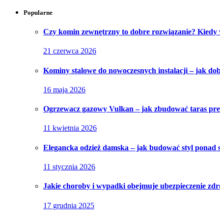
Popularne
Czy komin zewnętrzny to dobre rozwiązanie? Kiedy
21 czerwca 2026
Kominy stalowe do nowoczesnych instalacji – jak do
16 maja 2026
Ogrzewacz gazowy Vulkan – jak zbudować taras pr
11 kwietnia 2026
Elegancka odzież damska – jak budować styl ponad 
11 stycznia 2026
Jakie choroby i wypadki obejmuje ubezpieczenie zd
17 grudnia 2025