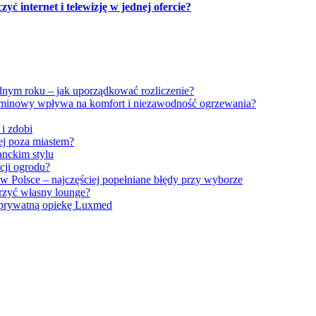
ć internet i telewizję w jednej ofercie?
dnym roku – jak uporządkować rozliczenie?
minowy wpływa na komfort i niezawodność ogrzewania?
 i zdobi
iej poza miastem?
anckim stylu
cji ogrodu?
w Polsce – najczęściej popełniane błędy przy wyborze
orzyć własny lounge?
 prywatną opiekę Luxmed