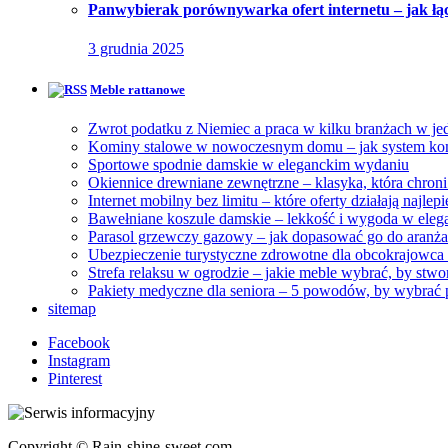
Panwybierak porównywarka ofert internetu – jak łączy
3 grudnia 2025
Meble rattanowe
Zwrot podatku z Niemiec a praca w kilku branżach w je
Kominy stalowe w nowoczesnym domu – jak system ko
Sportowe spodnie damskie w eleganckim wydaniu
Okiennice drewniane zewnętrzne – klasyka, która chroni
Internet mobilny bez limitu – które oferty działają najlep
Bawełniane koszule damskie – lekkość i wygoda w eleg
Parasol grzewczy gazowy – jak dopasować go do aranża
Ubezpieczenie turystyczne zdrowotne dla obcokrajowca 
Strefa relaksu w ogrodzie – jakie meble wybrać, by stw
Pakiety medyczne dla seniora – 5 powodów, by wybrać
sitemap
Facebook
Instagram
Pinterest
Copyright © Rain-shine-sweet.com