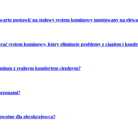
 warto postawić na stalowy system kominowy montowany na elewa
brać system kominowy, który eliminuje problemy z ciągiem i kond
emium z realnym komfortem cieplnym?
sezonami?
rowotne dla obcokrajowca?