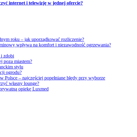
ć internet i telewizję w jednej ofercie?
dnym roku – jak uporządkować rozliczenie?
minowy wpływa na komfort i niezawodność ogrzewania?
 i zdobi
iej poza miastem?
anckim stylu
cji ogrodu?
w Polsce – najczęściej popełniane błędy przy wyborze
orzyć własny lounge?
 prywatną opiekę Luxmed