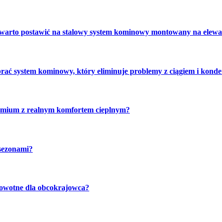
 warto postawić na stalowy system kominowy montowany na elewa
brać system kominowy, który eliminuje problemy z ciągiem i kond
emium z realnym komfortem cieplnym?
sezonami?
rowotne dla obcokrajowca?