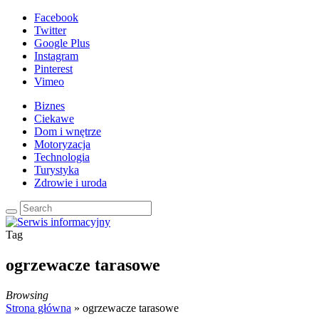
Facebook
Twitter
Google Plus
Instagram
Pinterest
Vimeo
Biznes
Ciekawe
Dom i wnętrze
Motoryzacja
Technologia
Turystyka
Zdrowie i uroda
Tag
ogrzewacze tarasowe
Browsing
Strona główna
»
ogrzewacze tarasowe