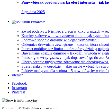
Panwybierak porównywarka ofert internetu – jak łączy
3 grudnia 2025
Meble rattanowe
Zwrot podatku z Niemiec a praca w kilku branżach w je
Kominy stalowe w nowoczesnym domu – jak system ko
Sportowe spodnie damskie w eleganckim wydaniu
Okiennice drewniane zewnętrzne – klasyka, która chroni
Internet mobilny bez limitu – które oferty działają najlep
Bawełniane koszule damskie – lekkość i wygoda w eleg
Parasol grzewczy gazowy – jak dopasować go do aranża
Ubezpieczenie turystyczne zdrowotne dla obcokrajowca 
Strefa relaksu w ogrodzie – jakie meble wybrać, by stw
Pakiety medyczne dla seniora – 5 powodów, by wybrać
sitemap
Facebook
Instagram
Pinterest
Copyright © Rain-shine-sweet.com