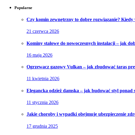
Popularne
Czy komin zewnętrzny to dobre rozwiązanie? Kiedy
21 czerwca 2026
Kominy stalowe do nowoczesnych instalacji – jak do
16 maja 2026
Ogrzewacz gazowy Vulkan – jak zbudować taras pr
11 kwietnia 2026
Elegancka odzież damska – jak budować styl ponad 
11 stycznia 2026
Jakie choroby i wypadki obejmuje ubezpieczenie zd
17 grudnia 2025